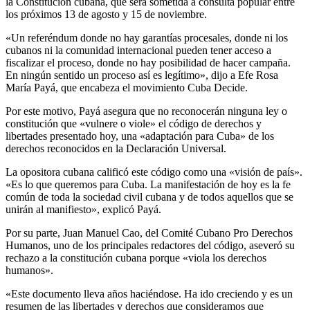
la Constitución cubana, que será sometida a consulta popular entre
los próximos 13 de agosto y 15 de noviembre.
«Un referéndum donde no hay garantías procesales, donde ni los
cubanos ni la comunidad internacional pueden tener acceso a
fiscalizar el proceso, donde no hay posibilidad de hacer campaña.
En ningún sentido un proceso así es legítimo», dijo a Efe Rosa
María Payá, que encabeza el movimiento Cuba Decide.
Por este motivo, Payá asegura que no reconocerán ninguna ley o
constitución que «vulnere o viole» el código de derechos y
libertades presentado hoy, una «adaptación para Cuba» de los
derechos reconocidos en la Declaración Universal.
La opositora cubana calificó este código como una «visión de país».
«Es lo que queremos para Cuba. La manifestación de hoy es la fe
común de toda la sociedad civil cubana y de todos aquellos que se
unirán al manifiesto», explicó Payá.
Por su parte, Juan Manuel Cao, del Comité Cubano Pro Derechos
Humanos, uno de los principales redactores del código, aseveró su
rechazo a la constitución cubana porque «viola los derechos
humanos».
«Este documento lleva años haciéndose. Ha ido creciendo y es un
resumen de las libertades y derechos que consideramos que