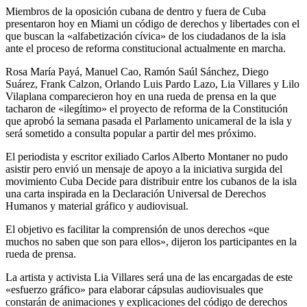
Miembros de la oposición cubana de dentro y fuera de Cuba
presentaron hoy en Miami un código de derechos y libertades con el
que buscan la «alfabetización cívica» de los ciudadanos de la isla
ante el proceso de reforma constitucional actualmente en marcha.
Rosa María Payá, Manuel Cao, Ramón Saúl Sánchez, Diego
Suárez, Frank Calzon, Orlando Luis Pardo Lazo, Lia Villares y Lilo
Vilaplana comparecieron hoy en una rueda de prensa en la que
tacharon de «ilegítimo» el proyecto de reforma de la Constitución
que aprobó la semana pasada el Parlamento unicameral de la isla y
será sometido a consulta popular a partir del mes próximo.
El periodista y escritor exiliado Carlos Alberto Montaner no pudo
asistir pero envió un mensaje de apoyo a la iniciativa surgida del
movimiento Cuba Decide para distribuir entre los cubanos de la isla
una carta inspirada en la Declaración Universal de Derechos
Humanos y material gráfico y audiovisual.
El objetivo es facilitar la comprensión de unos derechos «que
muchos no saben que son para ellos», dijeron los participantes en la
rueda de prensa.
La artista y activista Lia Villares será una de las encargadas de este
«esfuerzo gráfico» para elaborar cápsulas audiovisuales que
constarán de animaciones y explicaciones del código de derechos