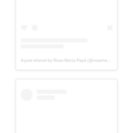
A post shared by Rosa María Payá (@rosamariapaya)
on
J