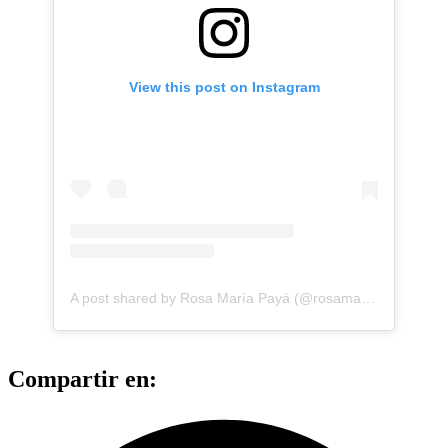
View this post on Instagram
A post shared by Rosa María Payá (@rosamariapaya)
on
J
Compartir en: