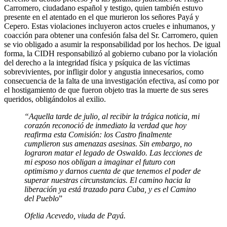
Carromero, ciudadano español y testigo, quien también estuvo
presente en el atentado en el que murieron los señores Payá y
Cepero. Estas violaciones incluyeron actos crueles e inhumanos, y
coacción para obtener una confesión falsa del Sr. Carromero, quien
se vio obligado a asumir la responsabilidad por los hechos. De igual
forma, la CIDH responsabilizó al gobierno cubano por la violación
del derecho a la integridad física y psíquica de las víctimas
sobrevivientes, por infligir dolor y angustia innecesarios, como
consecuencia de la falta de una investigación efectiva, así como por
el hostigamiento de que fueron objeto tras la muerte de sus seres
queridos, obligándolos al exilio.
“Aquella tarde de julio, al recibir la trágica noticia, mi
corazón reconoció de inmediato la verdad que hoy
reafirma esta Comisión: los Castro finalmente
cumplieron sus amenazas asesinas. Sin embargo, no
lograron matar el legado de Oswaldo. Las lecciones de
mi esposo nos obligan a imaginar el futuro con
optimismo y darnos cuenta de que tenemos el poder de
superar nuestras circunstancias. El camino hacia la
liberación ya está trazado para Cuba, y es el Camino
del Pueblo
”
Ofelia Acevedo, viuda de Payá.