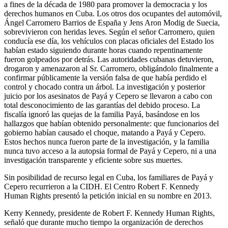
a fines de la década de 1980 para promover la democracia y los
derechos humanos en Cuba. Los otros dos ocupantes del automóvil,
Ángel Carromero Barrios de España y Jens Aron Modig de Suecia,
sobrevivieron con heridas leves. Según el señor Carromero, quien
conducía ese día, los vehículos con placas oficiales del Estado los
habían estado siguiendo durante horas cuando repentinamente
fueron golpeados por detrás. Las autoridades cubanas detuvieron,
drogaron y amenazaron al Sr. Carromero, obligándolo finalmente a
confirmar públicamente la versión falsa de que había perdido el
control y chocado contra un árbol. La investigación y posterior
juicio por los asesinatos de Payá y Cepero se llevaron a cabo con
total desconocimiento de las garantías del debido proceso. La
fiscalía ignoró las quejas de la familia Payá, basándose en los
hallazgos que habían obtenido personalmente: que funcionarios del
gobierno habían causado el choque, matando a Payá y Cepero.
Estos hechos nunca fueron parte de la investigación, y la familia
nunca tuvo acceso a la autopsia formal de Payá y Cepero, ni a una
investigación transparente y eficiente sobre sus muertes.
Sin posibilidad de recurso legal en Cuba, los familiares de Payá y
Cepero recurrieron a la CIDH. El Centro Robert F. Kennedy
Human Rights presentó la petición inicial en su nombre en 2013.
Kerry Kennedy, presidente de Robert F. Kennedy Human Rights,
señaló que durante mucho tiempo la organización de derechos