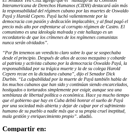
El Senador Ted Cruz agregó que el
“hallazgo de la Comisión
Interamericana de Derechos Humanos (CIDH) destacará aún más
la responsabilidad del régimen cubano por las muertes de Oswaldo
Payá y Harold Cepero. Payá luchó valientemente por la
democracia con pasión y dedicación implacables, y al final pagó el
precio más alto por enfrentarse al corrupto régimen de Castro. El
comunismo es una ideología malvada y este hallazgo es un
recordatorio de que los crímenes de los regímenes comunistas
nunca serán olvidados”.
“Por fin tenemos un veredicto claro sobre lo que se sospechaba
desde el principio. Después de años de acoso mezquino y cobarde
al patriota y activista cubano por la democracia Oswaldo Payá, la
responsabilidad por su trágica muerte y la de su colega Harold
Cepero recae en la dictadura cubana”, dijo el Senador Dick
Durbin
.
“La culpabilidad por la muerte de Payá también habla de
los muchos cubanos que han sido y continúan siendo encarcelados,
hostigados o torturados simplemente por exigir, aunque sea una
semblanza de libertad política o económica. Hace ya mucho tiempo
que el gobierno que hay en Cuba debió honrar el sueño de Payá
por una sociedad más abierta y dejar de culpar por el sufrimiento
humano de su pueblo a nadie más que a su propia cruel ineptitud,
mala gestión y enriquecimiento propio”
. añadió.
Compartir en: